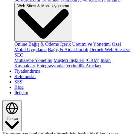
Web Sitesi & Mobil Uygulama
Online Bağış & Ödeme
İçerik Üretimi ve Yönetimi
Özel
Mobil Uygulama
Bağış & Aidat Portalı
Dernek Web Sitesi ve
SEO
Muhasebe Yönetimi
Müşteri İlişkileri (CRM)
İnsan
Kaynakları
Entegrasyonlar
Verimlilik Araçları
Fiyatlandırma
Referanslar
SSS
Blog
İletişim
Türkçe
Konumunuza özel ürünleri görmek için başka bir ülkeyi veya