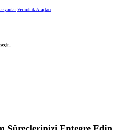
rasyonlar
Verimlilik Araçları
seçin.
m Süreçlerinizi Entegre Edin