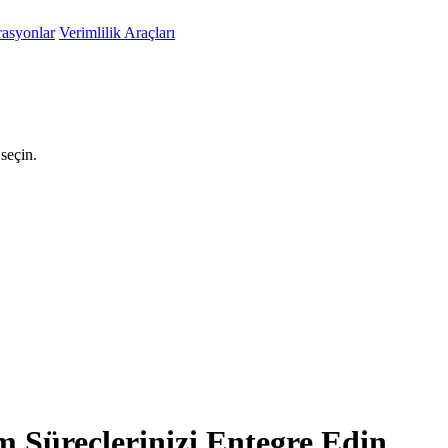
rasyonlar
Verimlilik Araçları
seçin.
m Süreçlerinizi Entegre Edin