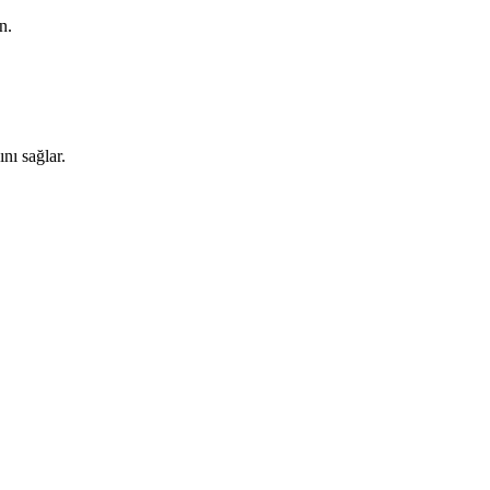
un.
nı sağlar.