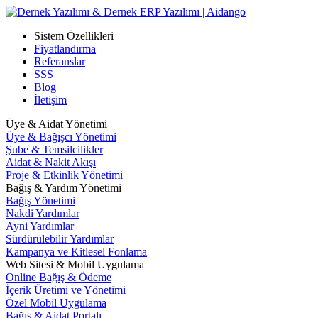
Sistem Özellikleri
Fiyatlandırma
Referanslar
SSS
Blog
İletişim
Üye & Aidat Yönetimi
Üye & Bağışcı Yönetimi
Şube & Temsilcilikler
Aidat & Nakit Akışı
Proje & Etkinlik Yönetimi
Bağış & Yardım Yönetimi
Bağış Yönetimi
Nakdi Yardımlar
Ayni Yardımlar
Sürdürülebilir Yardımlar
Kampanya ve Kitlesel Fonlama
Web Sitesi & Mobil Uygulama
Online Bağış & Ödeme
İçerik Üretimi ve Yönetimi
Özel Mobil Uygulama
Bağış & Aidat Portalı