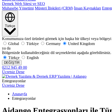
Dernek Web Sitesi ve SEO
Muhasebe Yönetimi
Müşteri İlişkileri (CRM)
İnsan Kaynakları
Enteg
Türkçe
Konumunuza özel ürünleri görmek için başka bir ülkeyi veya bölgeyi 
Global
Türkiye
Germany
United Kingdom
ya da
Bölgenizde kullanabileceğiniz dil seçeneklerini aşağıda görebilirsiniz.
Türkçe
English
DEĞİŞTİR
0212 945 49 00
Ücretsiz Dene
Entegrasyonlar
Ücretsiz Dene
Anasayfa
Entegrasyonlar
Aidango Entegrasyonları ile Tü