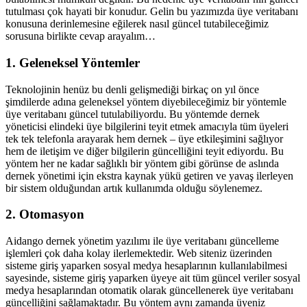
tutulması çok hayati bir konudur. Gelin bu yazımızda üye veritabanı
konusuna derinlemesine eğilerek nasıl güncel tutabileceğimiz
sorusuna birlikte cevap arayalım…
1. Geleneksel Yöntemler
Teknolojinin henüz bu denli gelişmediği birkaç on yıl önce
şimdilerde adına geleneksel yöntem diyebileceğimiz bir yöntemle
üye veritabanı güncel tutulabiliyordu. Bu yöntemde dernek
yöneticisi elindeki üye bilgilerini teyit etmek amacıyla tüm üyeleri
tek tek telefonla arayarak hem dernek – üye etkileşimini sağlıyor
hem de iletişim ve diğer bilgilerin güncelliğini teyit ediyordu. Bu
yöntem her ne kadar sağlıklı bir yöntem gibi görünse de aslında
dernek yönetimi için ekstra kaynak yükü getiren ve yavaş ilerleyen
bir sistem olduğundan artık kullanımda olduğu söylenemez.
2. Otomasyon
Aidango dernek yönetim yazılımı ile üye veritabanı güncelleme
işlemleri çok daha kolay ilerlemektedir. Web siteniz üzerinden
sisteme giriş yaparken sosyal medya hesaplarının kullanılabilmesi
sayesinde, sisteme giriş yaparken üyeye ait tüm güncel veriler sosyal
medya hesaplarından otomatik olarak güncellenerek üye veritabanı
güncelliğini sağlamaktadır. Bu yöntem aynı zamanda üyeniz