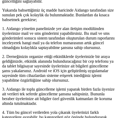
güncelliğini sağlayabilir.
Yukarıda bahsettiğimiz üç madde haricinde Aidango tarafından size
sunulan pek çok kolaylık da bulunmaktadır. Bunlardan da kısaca
bahsetmek gerekirse;
1. Aidango yönetim panelinizde yer alan iletişim modülünden
üyelerinize mail ve sms gönderimi yapabilirsiniz. Bu mail ve sms
gönderimleri sonucu sistem tarafından oluşturulan durum raporlarını
inceleyerek hangi mail ya da telefon numarasının artık güncel
olmadığını kolaylıkla saptayabilme şansına sahip olursunuz.
2. Derneğinizin organize ettiği etkinliklerde üyelerinizle bir araya
geldiğinizde, etkinlik alanında bulunduracağınız bir cep telefonu ya
da tablet bilgisayar sayesinde üyelerinize ait bilgileri güncelleme
şansı yakalarsınız. Android ve iOS için geliştirilmiş uygulamalar
sayesinde tüm cihazlardan sisteme erişerek istediğiniz işlemi
yapabilme özgürlüğüne sahip olursunuz.
3. Aidango ile toplu güncelleme işlemi yaparak birden fazla üyenize
ait verileri tek seferde güncelleme şansına sahipsiniz. Bununla
beraber üyelerinize ait bilgiler özel güvenlik katmanları ile koruma
altında tutulmaktadır.
4. Tüm bu güncel verilerden yola çıkarak üyelerinizi farklı
kategorilere ayırabilir, bu kategorileri göz önünde bulundurarak