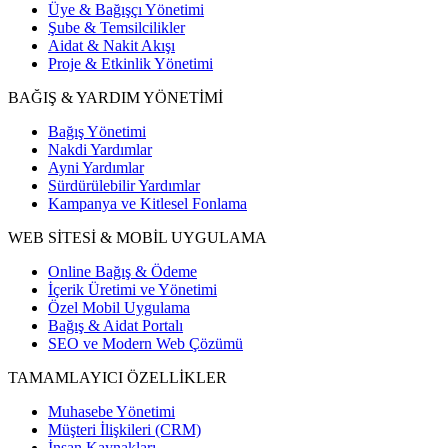
Üye & Bağışçı Yönetimi
Şube & Temsilcilikler
Aidat & Nakit Akışı
Proje & Etkinlik Yönetimi
BAĞIŞ & YARDIM YÖNETİMİ
Bağış Yönetimi
Nakdi Yardımlar
Ayni Yardımlar
Sürdürülebilir Yardımlar
Kampanya ve Kitlesel Fonlama
WEB SİTESİ & MOBİL UYGULAMA
Online Bağış & Ödeme
İçerik Üretimi ve Yönetimi
Özel Mobil Uygulama
Bağış & Aidat Portalı
SEO ve Modern Web Çözümü
TAMAMLAYICI ÖZELLİKLER
Muhasebe Yönetimi
Müşteri İlişkileri (CRM)
İnsan Kaynakları