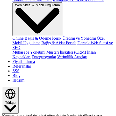
Web Sitesi & Mobil Uygulama
Online Bağış & Ödeme
İçerik Üretimi ve Yönetimi
Özel
Mobil Uygulama
Bağış & Aidat Portalı
Dernek Web Sitesi ve
SEO
Muhasebe Yönetimi
Müşteri İlişkileri (CRM)
İnsan
Kaynakları
Entegrasyonlar
Verimlilik Araçları
Fiyatlandırma
Referanslar
SSS
Blog
İletişim
Türkçe
Konumunuza özel ürünleri görmek için başka bir ülkeyi veya