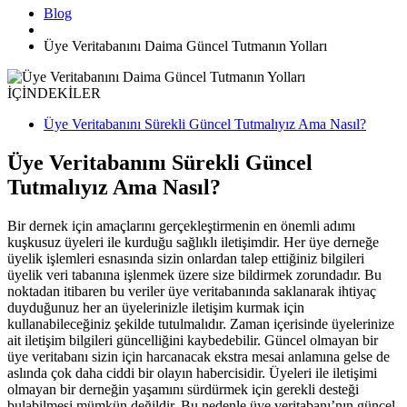
Blog
Üye Veritabanını Daima Güncel Tutmanın Yolları
İÇİNDEKİLER
Üye Veritabanını Sürekli Güncel Tutmalıyız Ama Nasıl?
Üye Veritabanını Sürekli Güncel
Tutmalıyız Ama Nasıl?
Bir dernek için amaçlarını gerçekleştirmenin en önemli adımı
kuşkusuz üyeleri ile kurduğu sağlıklı iletişimdir. Her üye derneğe
üyelik işlemleri esnasında sizin onlardan talep ettiğiniz bilgileri
üyelik veri tabanına işlenmek üzere size bildirmek zorundadır. Bu
noktadan itibaren bu veriler üye veritabanında saklanarak ihtiyaç
duyduğunuz her an üyelerinizle iletişim kurmak için
kullanabileceğiniz şekilde tutulmalıdır. Zaman içerisinde üyelerinize
ait iletişim bilgileri güncelliğini kaybedebilir. Güncel olmayan bir
üye veritabanı sizin için harcanacak ekstra mesai anlamına gelse de
aslında çok daha ciddi bir olayın habercisidir. Üyeleri ile iletişimi
olmayan bir derneğin yaşamını sürdürmek için gerekli desteği
bulabilmesi mümkün değildir. Bu nedenle üye veritabanı’nın güncel