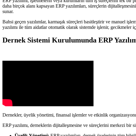
ERP yazılımı, işletmelerin veya kurumların tüm iş süreçlerini tek bir p
daha birçok alanı kapsayan ERP yazılımları, süreçlerin dijitalleşmesin
sunar.
Bahsi geçen yazılımlar, karmaşık süreçleri basitleştirir ve manuel işle
yazılımı ile tüm aidatlar otomatik olarak sistemde işlenir, gecikmeler içi
Dernek Sistemi Kurulumunda ERP Yazılım
Dernekler, üyelik yönetimi, finansal işlemler ve etkinlik organizasyonu
ERP yazılımı, derneklerin dijitalleşmesine ve süreçlerini merkezi bir s
Üyelik Yönetimi:
ERP yazılımları, dernek üyelerinin tüm bilgiler