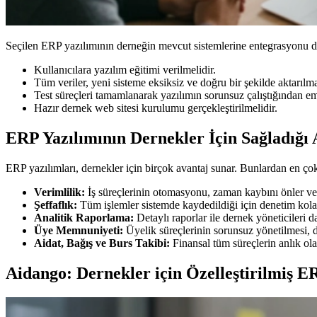
Seçilen ERP yazılımının derneğin mevcut sistemlerine entegrasyonu di
Kullanıcılara yazılım eğitimi verilmelidir.
Tüm veriler, yeni sisteme eksiksiz ve doğru bir şekilde aktarılma
Test süreçleri tamamlanarak yazılımın sorunsuz çalıştığından em
Hazır dernek web sitesi kurulumu gerçekleştirilmelidir.
ERP Yazılımının Dernekler İçin Sağladığı 
ERP yazılımları, dernekler için birçok avantaj sunar. Bunlardan en ç
Verimlilik:
İş süreçlerinin otomasyonu, zaman kaybını önler ve 
Şeffaflık:
Tüm işlemler sistemde kaydedildiği için denetim kolayl
Analitik Raporlama:
Detaylı raporlar ile dernek yöneticileri dah
Üye Memnuniyeti:
Üyelik süreçlerinin sorunsuz yönetilmesi, d
Aidat, Bağış ve Burs Takibi:
Finansal tüm süreçlerin anlık ola
Aidango: Dernekler için Özelleştirilmiş