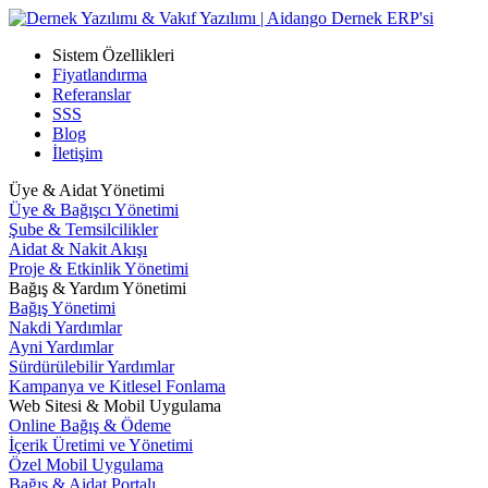
Sistem Özellikleri
Fiyatlandırma
Referanslar
SSS
Blog
İletişim
Üye & Aidat Yönetimi
Üye & Bağışcı Yönetimi
Şube & Temsilcilikler
Aidat & Nakit Akışı
Proje & Etkinlik Yönetimi
Bağış & Yardım Yönetimi
Bağış Yönetimi
Nakdi Yardımlar
Ayni Yardımlar
Sürdürülebilir Yardımlar
Kampanya ve Kitlesel Fonlama
Web Sitesi & Mobil Uygulama
Online Bağış & Ödeme
İçerik Üretimi ve Yönetimi
Özel Mobil Uygulama
Bağış & Aidat Portalı