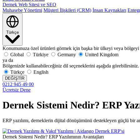
Dernek Web Sitesi ve SEO
Muhasebe Yönetimi
Müşteri İlişkileri (CRM)
İnsan Kaynakları
Enteg
Türkçe
Konumunuza özel ürünleri görmek için başka bir ülkeyi veya bölgeyi 
Global
Türkiye
Germany
United Kingdom
ya da
Bölgenizde kullanabileceğiniz dil seçeneklerini aşağıda görebilirsiniz.
Türkçe
English
DEĞİŞTİR
0212 945 49 00
Ücretsiz Dene
Dernek Sistemi Nedir? ERP Yazı
ERP yazılımı, derneklerin dijital dönüşümünü destekleyen güçlü bir ar
Dernek Sistemi Nedir? ERP Yazılımının Avantajları