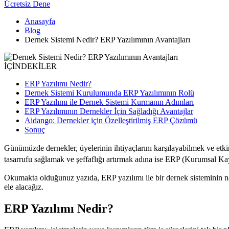
Ücretsiz Dene
Anasayfa
Blog
Dernek Sistemi Nedir? ERP Yazılımının Avantajları
İÇİNDEKİLER
ERP Yazılımı Nedir?
Dernek Sistemi Kurulumunda ERP Yazılımının Rolü
ERP Yazılımı ile Dernek Sistemi Kurmanın Adımları
ERP Yazılımının Dernekler İçin Sağladığı Avantajlar
Aidango: Dernekler için Özelleştirilmiş ERP Çözümü
Sonuç
Günümüzde dernekler, üyelerinin ihtiyaçlarını karşılayabilmek ve etk
tasarrufu sağlamak ve şeffaflığı artırmak adına ise ERP (Kurumsal Ka
Okumakta olduğunuz yazıda, ERP yazılımı ile bir dernek sisteminin nasıl 
ele alacağız.
ERP Yazılımı Nedir?