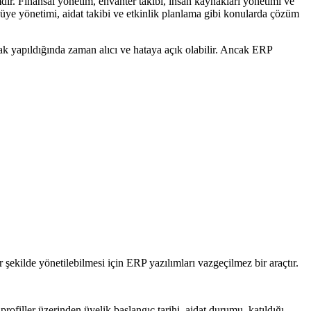
emdir. Finansal yönetim, envanter takibi, insan kaynakları yönetimi ve
 üye yönetimi, aidat takibi ve etkinlik planlama gibi konularda çözüm
arak yapıldığında zaman alıcı ve hataya açık olabilir. Ancak ERP
r şekilde yönetilebilmesi için ERP yazılımları vazgeçilmez bir araçtır.
profiller üzerinden üyelik başlangıç tarihi, aidat durumu, katıldığı