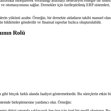
latformda birleştirerek verimliliği artırmayı hedefleyen entegre bir sist
i ve otomasyonunu sağlar. Dernekler için özelleştirilmiş ERP sistemleri,
mlerin yükünü azaltır. Örneğin, bir dernekte aidatların takibi manuel ol
n bildirimler gönderilir ve finansal raporlar hızlıca oluşturulabilir.
ının Rolü
 gibi birçok farklı alanda faaliyet göstermektedir. Bu süreçlerin etkin bi
istemde birleştirmesine yardımcı olur. Örneğin:
ini dijital ortamda saklayarak her üye için özel bir profil oluşturur. Bu 