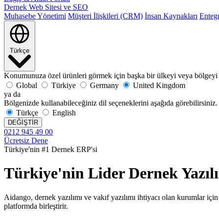
Dernek Web Sitesi ve SEO
Muhasebe Yönetimi
Müşteri İlişkileri (CRM)
İnsan Kaynakları
Enteg
Türkçe
Konumunuza özel ürünleri görmek için başka bir ülkeyi veya bölgeyi 
Global
Türkiye
Germany
United Kingdom
ya da
Bölgenizde kullanabileceğiniz dil seçeneklerini aşağıda görebilirsiniz.
Türkçe
English
DEĞİŞTİR
0212 945 49 00
Ücretsiz Dene
Türkiye'nin #1 Dernek ERP'si
Türkiye'nin Lider Dernek Yazıl
Aidango, dernek yazılımı ve vakıf yazılımı ihtiyacı olan kurumlar için
platformda birleştirir.