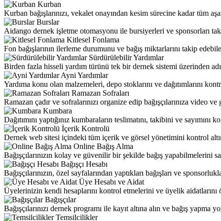
Kurban
Kurban bağışlarınızı, vekalet onayından kesim sürecine kadar tüm aşam
Burslar
Aidango dernek işletme otomasyonu ile bursiyerleri ve sponsorları taki
Kitlesel Fonlama
Fon bağışlarının ilerleme durumunu ve bağış miktarlarını takip edebilec
Sürdürülebilir Yardımlar
Birden fazla hisseli yardım türünü tek bir dernek sistemi üzerinden ad
Ayni Yardımlar
Yardıma konu olan malzemeleri, depo stoklarını ve dağıtımlarını kontr
Ramazan Sofraları
Ramazan çadır ve sofralarınızı organize edip bağışçılarınıza video ve 
Kumbara
Dağıtımını yaptığınız kumbaraların teslimatını, takibini ve sayımını ko
İçerik Kontrolü
Dernek web sitesi içindeki tüm içerik ve görsel yönetimini kontrol altı
Online Bağış Alma
Bağışçılarınızın kolay ve güvenilir bir şekilde bağış yapabilmelerini 
Bağışçı Hesabı
Bağışçılarınızın, özel sayfalarından yaptıkları bağışları ve sponsorlukl
Üye Hesabı ve Aidat
Üyelerinizin kendi hesaplarını kontrol etmelerini ve üyelik aidatlarını
Bağışçılar
Bağışçılarınızı dernek programı ile kayıt altına alın ve bağış yapma y
Temsilcilikler