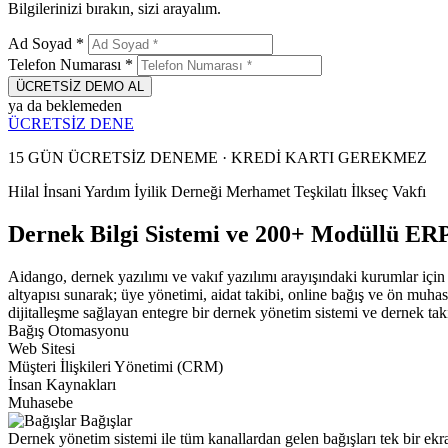
Bilgilerinizi bırakın, sizi arayalım.
Ad Soyad
*
Telefon Numarası
*
ÜCRETSİZ DEMO AL
ya da beklemeden
ÜCRETSİZ DENE
15 GÜN ÜCRETSİZ DENEME · KREDİ KARTI GEREKMEZ
Hilal İnsani Yardım
İyilik Derneği
Merhamet Teşkilatı
İlkseç Vakfı
Dernek Bilgi Sistemi ve 200+ Modüllü ERP
Aidango, dernek yazılımı ve vakıf yazılımı arayışındaki kurumlar için 
altyapısı sunarak; üye yönetimi, aidat takibi, online bağış ve ön muhas
dijitalleşme sağlayan entegre bir dernek yönetim sistemi ve dernek ta
Bağış Otomasyonu
Web Sitesi
Müşteri İlişkileri Yönetimi (CRM)
İnsan Kaynakları
Muhasebe
Bağışlar
Dernek yönetim sistemi ile tüm kanallardan gelen bağışları tek bir ekra