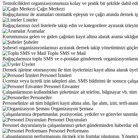
Temsilcilikleri organizasyonunuza kolay ve pratik bir şekilde dahil edi
Çağrı Merkezi
Bağışçılarınız ile aramaları otomatik eşleşsin ve çağrı anında dernek 
Listeler
Bağışçılarınızı özel listelerle takip edin ve kategorilere ayırarak izleyin
Aramalar
Kurumunuza gelen ve giden çağrıları kayıt altına alarak arama sıklığın
Şubeler
Şubesel organizasyonlarınızı ayırarak dernek takip yönetiminizi güçle
Toplu SMS ve Mail
Bağışçılarınıza toplu SMS ve e-postalar göndererek organizasyonlarını
Üyeler
Dernek işletme otomasyonu ile tüm üyelerinizi kayıt altına alarak üyeli
Personel İzinleri
Ücretsiz veya ücretli izin talepleri alın. SMS bildirimi ile sonucu çalışa
Personel Envanter
Çalışanlarınızın kullandıkları şirketinize ait telefon, bilgisayar vb. tüm 
Personeller
Personelinize ait tüm bilgileri kayıt altına alın. İşe alım, izin, terfi-ata
Organizasyon Şeması
Çalışanlarınıza departmanlar, pozisyonlar, yetkiler ve görevler tanımla
Personel Duyuruları
Personel duyurularıyla çalışanlarınızı şirket gündeminden haberdar edere
Personel Performans
Çalışanlarınızın performansını ölçmek için formlar oluşturun. Yöneticile