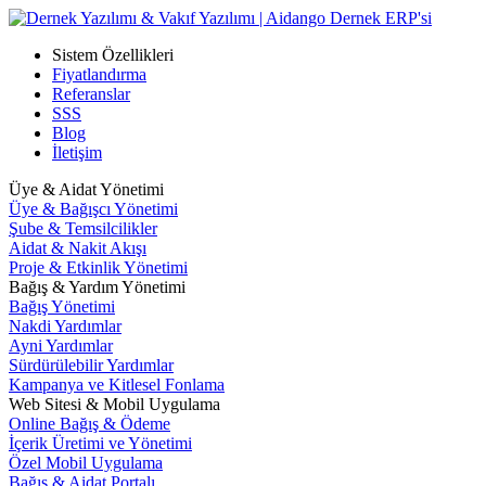
Sistem Özellikleri
Fiyatlandırma
Referanslar
SSS
Blog
İletişim
Üye & Aidat Yönetimi
Üye & Bağışcı Yönetimi
Şube & Temsilcilikler
Aidat & Nakit Akışı
Proje & Etkinlik Yönetimi
Bağış & Yardım Yönetimi
Bağış Yönetimi
Nakdi Yardımlar
Ayni Yardımlar
Sürdürülebilir Yardımlar
Kampanya ve Kitlesel Fonlama
Web Sitesi & Mobil Uygulama
Online Bağış & Ödeme
İçerik Üretimi ve Yönetimi
Özel Mobil Uygulama
Bağış & Aidat Portalı